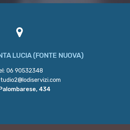
NTA LUCIA (FONTE NUOVA)
el:
06 90532348
studio2@lodiservizi.com
 Palombarese, 434