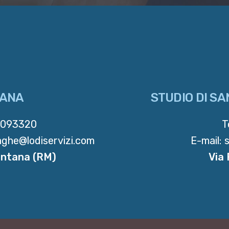
TANA
STUDIO DI SA
9093320
T
paghe@lodiservizi.com
E-mail: 
entana (RM)
Via